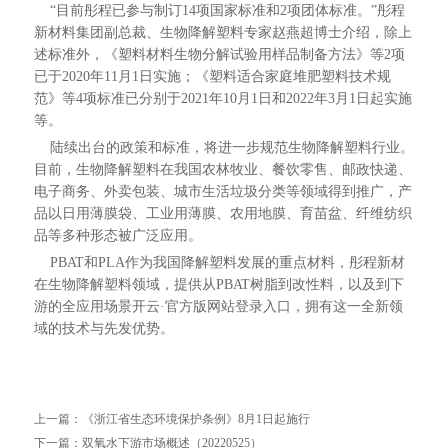
“目前彤程已参与制订14项国家标准和2项团体标准。”彤程
新材料集团副总裁、生物降解塑料专家赵燕超博士介绍，除上
述标准外，《塑料材料生物分解试验用样品制备方法》等2项
已于2020年11月1日实施；《塑料适合家庭堆肥塑料技术规
范》等4项标准已分别于2021年10月1日和2022年3月1日起实施
等。
陆续出台的政策和标准，将进一步规范生物降解塑料行业。
目前，生物降解塑料在我国农林牧业、餐饮零售、邮政快递、
电子商务、外卖包装、城市生活垃圾分类等领域得到推广，产
品以日用薄膜袋、工业用薄膜、农用地膜、育苗盆、纤维纺织
品等多种形态被广泛应用。
PBAT和PLA作为我国降解塑料发展的重点材料，彤程新材
在生物降解塑料领域，提供从PBAT树脂到改性料，以及到下
游的全应用场景开云·官方版网站登录入口，拥有这一全新领
域的技术与先发优势。
上一篇：
《浙江省生态环境保护条例》8月1日起施行
下一篇：
双氧水下游市场概述（20220525）