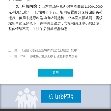
：
、环氧丙烷
山东市场环氧丙烷主流商谈
3
11800-12000
元
吨现汇出厂，低端略有下行。场内装置部分保持偏低负荷
/
运行，但周末起原料端均有转弱趋势，成本面支撑减弱；需求
端新单仍无起色下，保持减量跟进，市场物流速率仍然缓慢，
整体情绪不高，关注午后新单报盘动态。
上一篇：
《危险化学品企业特殊作业安全规范》发布
下一篇：
PVC：价格重心逐步上移 行业盈利多数改善
返回
杭电化招聘