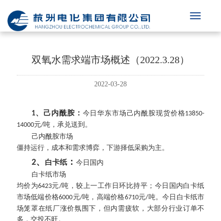
双氧水需求端市场概述（2022.3.28）
2022-03-28
、己内酰胺：
今日华东市场己内酰胺现货价格
1
13850-
元
吨，承兑送到。
14000
/
己内酰胺市场
僵持运行，成本和需求博弈，下游择低采购为主。
、
：
2
白卡纸
今日国内
白卡纸市场
均价为
元
吨，较上一工作日环比持平；今日国内白卡纸
6423
/
市场低端价格
元
吨，高端价格
元
吨。今日白卡纸市
6000
/
6710
/
场笼罩在纸厂涨价氛围下，但内需疲软，大部分行业订单不
多，交投不旺。