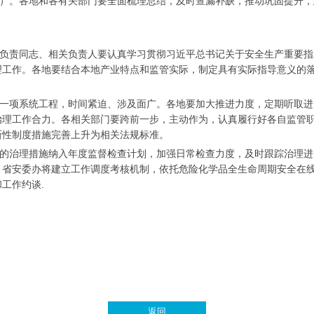
月31日）。各地和各有关部门要全面梳理总结，及时查漏补缺，推动巩固提
责同志、相关负责人要认真学习贯彻习近平总书记关于安全生产重要指
工作。各地要结合本地产业特点和监管实际，制定具有实际指导意义的落
项系统工程，时间紧迫、涉及面广。各地要加大推进力度，定期听取进
治理工作合力。各相关部门要跨前一步，主动作为，认真履行好各自监管
新性制度措施完善上升为相关法规标准。
治理措施纳入年度监督检查计划，加强日常检查力度，及时跟踪治理进
省安委办将建立工作调度考核机制，依托危险化学品全生命周期安全在线
工作约谈.
返回