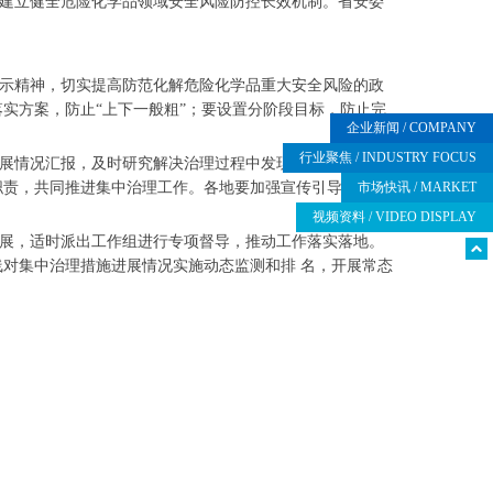
升，建立健全危险化学品领域安全风险防控长效机制。省安委
示精神，切实提高防范化解危险化学品重大安全风险的政
实方案，防止“上下一般粗”；要设置分阶段目标，防止完
企业新闻
/ COMPANY
行业聚焦
/ INDUSTRY FOCUS
展情况汇报，及时研究解决治理过程中发现的突出问题和
市场快讯
/ MARKET
职责，共同推进集中治理工作。各地要加强宣传引导和创新
视频资料
/ VIDEO DISPLAY
展，适时派出工作组进行专项督导，推动工作落实落地。
对集中治理措施进展情况实施动态监测和排 名，开展常态