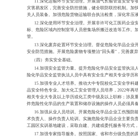
11.深化运输环节安全治理。开展油气长输管道安全专项
灾害易发区，完善安全防控措施，健全联防联控机制。加
关人员装备。加强危险货物运输联合执法检查，深化常压
12.深化使用环节安全治理。开展非许可化工医药企业
标、危险区域内控制室等人员密集场所搬迁改造等工作。
管。
13.深化废弃处置环节安全治理。督促危险化学品企业
安全防范措施。开展危险废物专项整治“回头看”，完善废
（四）夯实安全基础。
14.加强安全监管力量。提升危险化学品安全监管执法人
险化学品安全监管执法人员中具有安全生产相关专业学历和
15.加强专业人才培养。推动大中专院校化工安全学科建
品安全特色专业。加大化工安全管理人员培养，2022年再
相关专业大专及以上学历或化工类中级及以上职称；涉及
炸危险性化学品的生产装置和储存设施的操作人员必须具
16.加强从业人员培训。开展危险化学品企业工伤预防能
术负责人、操作负责人轮训。实施危险化学品企业主要负责
工园区实训基地建设，采取自建、共建或委托服务等方式
17.加强专家指导服务。按照国家、省和市分级负责的原