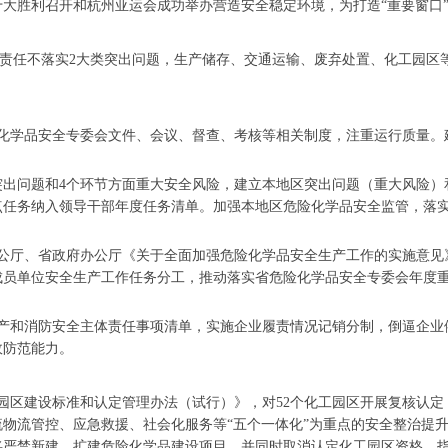
大胜利召开和杭州亚运会成功举办营造安全稳定环境，为打造“重要窗口
任不落实2大类突出问题，生产储存、交通运输、废弃处置、化工园区等
化学品安全专委会文件、会议、督查、考核等相关制度，注重运行质量。
出问题和4个环节方面重大安全风险，建立本地区突出问题（重大风险）
点任务纳入领导干部年度任务清单。加强本地区危险化学品安全监管，落
公厅、省政府办公厅《关于全面加强危险化学品安全生产工作的实施意见
成员单位安全生产工作任务分工，推动落实省危险化学品安全专委会年度
产和消防安全主体责任事项清单，实施企业履责情况记销分制，倒逼企业
故防范能力。
园区建设标准和认定管理办法（试行）》，对52个化工园区开展复核认定
物流管控、应急救援、社会化服务等“五个一体化”为重点的安全整治提升，
严禁新建、扩建危险化学品建设项目，并同时取消认定化工园区资格。指