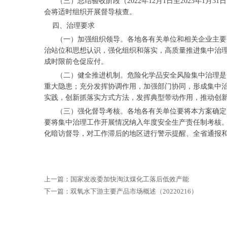
（三）总结验收阶段（2022年12月1日至2023年1
会将适时组织开展督导核查。
四、治理要求
（一）加强组织领导。各地各有关单位和相关企业主要负
治站位和思想认识，强化组织和落实，高质量推进集中治理
成时限前仓促应付。
（二）健全推进机制。危险化学品安全风险集中治理是一
重大隐患；充分发挥协调作用，加强部门协同，形成集中
实践，创新抓落实方式方法，发挥典型带动作用，推动创
（三）强化督导考核。各地各有关单位要将本方案确定的
要将集中治理工作开展情况纳入年度安全生产责任制考核。
化暗访督导，对工作滞后的地区进行警示提醒、全省通报和
上一篇：
国家发改委加快淘汰煤化工落后低效产能
下一篇：
双氧水下游主要产品市场概述（20220216）