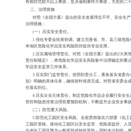
有效防范较大以上事故，坚决遏制重特大事故，为党的二十
二、治理措施
对照《全国方案》提出的安全发展理念不牢、安全生产责
治理措施：
（一）压实安全责任。
1.强化专委会统筹协调。建立完善省、市、县三级危险
本地区危险化学品安全风险防控提供专业支撑。
2.压实属地管理责任。对照《全国方案》提出的2大类突
责任制规定》，将危险化学品安全风险集中治理确定的重
学品安全监管工作体系。
3.压实部门监管责任。按照职责分工，逐条落实省委办
划》明确的具体任务，确保按时保质完成。对照省安委会
任落实到位。
4.压实企业主体责任。制定危险化学品企业履行安全生
管控和隐患排查治理双重预防机制，不断提升企业安全事
（二）防范重大风险。
5.防范化工园区安全风险。全面贯彻落实六部委《化工
工园区资格。推动化工园区以安全监管、危险源监控、人流
全省化工园区降为一般风险或较低风险；届时未达到的，将