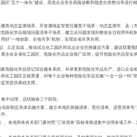
园区“五个一体化”建设、高危企业安全风险诊断和隐患分类整治等进行
任履责动态监测场景。开发属地监管责任履责子场景，动态监测市、县（
建危险化学品领域问题清单子场景，建立从问题发现到整改全过程闭环机
用好“一地创新、全省共享”机制，实现全省共享共用。
谋划、立足实战，推动试点化工园区和试点企业完善建设方案，建设双重
，逐步在全省化工园区、危险化学品企业推广应用，提升危险化学品安全
国家危险化学品登记综合服务系统，补录更新危险化学品生产、进口企业
和化工园区五级贯通，对每个企业每种危险化学品实施“一企一品一码”
准监管提供基础支撑。
、集中治理、总结验收三个阶段。
结合实际制定具体实施方案，建立本地区措施清单、责任清单、进度清单等
工作。
月30日）。各地和各有关部门要对照“三张清单”高标准推进集中治理各项工