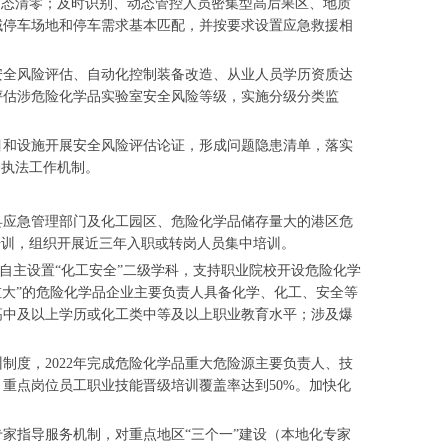
动态清零；及时识别、动态管控人员密集型高后果区、地质
域停车场地和停车需求基本匹配，并按要求设置应急救援相
安全风险评估、自动化控制装备改造、从业人员学历资质达
评估涉危险化学品实验室安全风险等级，实施分级分类监
目和设施开展安全风险评估论证，形成问题隐患清单，落实
合执法工作机制。
县应急管理部门及化工园区、危险化学品储存量大的港区危
培训，组织开展近三年入职或转岗人员集中培训。
自主设置“化工安全”二级学科，支持职业院校开设危险化学
重大”的危险化学品企业主要负责人具备化学、化工、安全等
高中及以上学历或化工类中等及以上职业教育水平；涉及爆
度，2022年完成危险化学品重大危险源主要负责人、技
，重点岗位员工职业技能晋级培训覆盖率达到50%。加快化
家指导服务机制，对重点地区“三个一”建设（本地化专家