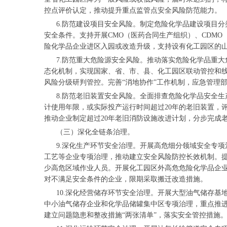
控点评价认定，推动提升重点监管点安全风险防范能力。
6.防范建设项目安全风险。制定危险化学品建设项目分
安全条件。支持开展CMO（医药合同生产组织）、CDM
险化学品企业进区入园或改造升级，支持设有化工园区的山
7.防范重大危险源安全风险。推动落实危险化学品重大
态化机制，实现国家、省、市、县、化工园区联动管控和
风险分级研判管控。完善“消地协作”工作机制，应急管理
8.防范老旧装置安全风险。全面排查危险化学品安全生
计使用年限，或实际投产运行时间超过20年的老旧装置，
推动企业制定超过20年老旧消防设施改进计划，分步完成
（三）深化全链条治理。
9.深化生产环节安全治理。开展高危细分领域安全专项
工艺等企业专项治理，推动建立安全风险防控长效机制。
少高危区域作业人员。开展化工园区外高危危险化学品企
对不满足安全条件的企业，限期采取搬迁改造措施。
10.深化经营储存环节安全治理。开展大型油气储存基地
中小油气储存企业和化学品储罐集中区专项治理，重点推
建立问题隐患和整改措施“两张清单”，落实安全管控措施