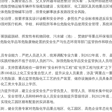
治理，实施管道占压、交叉穿跨越等隐患整治“回头看”，实现外部隐患
快危险货物运输车辆停车场规划建设，实现港区、化工园区及其他重点区
液体危险货物罐车治理，排查化解事故多发路段安全风险。
安全治理，按要求落实设计诊断和安全评价，参照生产企业标准推进反应
加强对医疗机构、学校、科研院所等单位危险化学品使用安全管理，系统
开展脱硫脱硝、挥发性有机物回收、污水罐（池）、焚烧炉等重点环保项
弃危险化学品等危险废物处置的安全生产与生态环境等部门监管协作和联
员专业能力，严把人员进入关，统筹调配专业力量，到2022年底，市、
实践经验的不低于在职人员的75%。加强危险化学品安全监管执法人员
设，支持普通高校在一级学科“安全科学与工程”或“化学工程与技术”之下
培养100名以上化工安全复合型人才。提升从业人员素质，涉及“两重点一
重大危险源、重点监管危险化工工艺的生产装置、储存设施操作人员具备
备化工类大专及以上学历。
力提升培训，建立企业安全生产分管负责人、管理人员、班组长集中轮训制
人、安全管理人员和特种作业人员安全技能提升晋级培训，到2022年底
，实现化工园区都有配套的实训基地。
则，健全完善专家对危险化学品重点地区、化工园区、高危企业常态化专