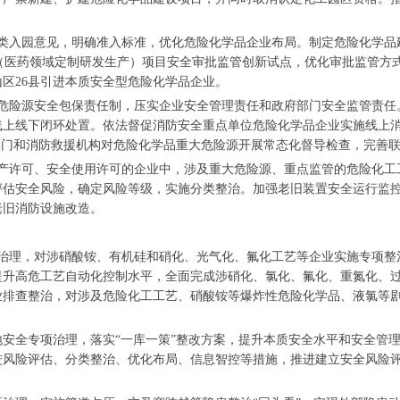
类入园意见，明确准入标准，优化危险化学品企业布局。制定危险化学品
O（医药领域定制研发生产）项目安全审批监管创新试点，优化审批监管方
区26县引进本质安全型危险化学品企业。
危险源安全包保责任制，压实企业安全管理责任和政府部门安全监管责任
线上线下闭环处置。依法督促消防安全重点单位危险化学品企业实施线上
部门和消防救援机构对危险化学品重大危险源开展常态化督导检查，完善
产许可、安全使用许可的企业中，涉及重大危险源、重点监管的危险化工
评估安全风险，确定风险等级，实施分类整治。加强老旧装置安全运行监
老旧消防设施改造。
治理，对涉硝酸铵、有机硅和硝化、光气化、氟化工艺等企业实施专项整治
提升高危工艺自动化控制水平，全面完成涉硝化、氯化、氟化、重氮化、
业排查整治，对涉及危险化工工艺、硝酸铵等爆炸性危险化学品、液氯等
安全专项治理，落实“一库一策”整改方案，提升本质安全水平和安全管
进风险评估、分类整治、优化布局、信息智控等措施，推进建立安全风险
。