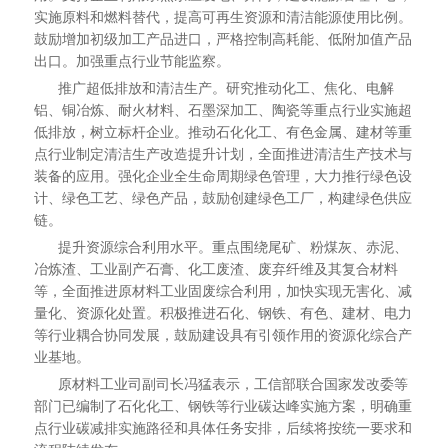
实施原料和燃料替代，提高可再生资源和清洁能源使用比例。
鼓励增加初级加工产品进口，严格控制高耗能、低附加值产品
出口。加强重点行业节能监察。
推广超低排放和清洁生产。研究推动化工、焦化、电解
铝、铜冶炼、耐火材料、石墨深加工、陶瓷等重点行业实施超
低排放，树立标杆企业。推动石化化工、有色金属、建材等重
点行业制定清洁生产改造提升计划，全面推进清洁生产技术与
装备的应用。强化企业全生命周期绿色管理，大力推行绿色设
计、绿色工艺、绿色产品，鼓励创建绿色工厂，构建绿色供应
链。
提升资源综合利用水平。重点围绕尾矿、粉煤灰、赤泥、
冶炼渣、工业副产石膏、化工废渣、废弃纤维及其复合材料
等，全面推进原材料工业固废综合利用，加快实现无害化、减
量化、资源化处置。积极推进石化、钢铁、有色、建材、电力
等行业耦合协同发展，鼓励建设具有引领作用的资源化综合产
业基地。
原材料工业司副司长冯猛表示，工信部联合国家发改委等
部门已编制了石化化工、钢铁等行业碳达峰实施方案，明确重
点行业碳减排实施路径和具体任务安排，后续将按统一要求和