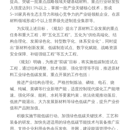
提高。突破一批重点战略领域关键基础材料。重点行业研发投
入强度达到1.5%以上，掌握一批产业关键核心技术，形成
5~10家具有生态主导力和核心竞争力的产业链领航企业。在原
材料领域形成5个以上世界级先进制造业集群等。
为实现上述目标，《规划》提出了原材料工业发展的重点
任务和重大工程，即“五化五工程”。五化为“供给高端化、结
构合理化、发展绿色化、转型数字化、体系安全化”，同时提
出“新材料创新发展、低碳制造试点、数字化赋能、战略资源
安全保障、补链强链工程”等五大工程。
《规划》明确，为推进“双碳”目标，将实施低碳制造试点
工程，通过结构调整、技术创新、强化管理等手段，推进原材
料工业绿色低碳发展。重点开展的工作包括：
推进产业结构合理化。严格控制炼油、磷铵、电石、烧
碱、纯碱、黄磷等行业新增产能，适度控制现代煤化工产能增
速。强化环保、能耗、水耗等要素约束，依法依规推动落后、
低效产能退出。大力发展新材料等绿色低碳产业，提升产业价
值和产品附加值。
积极实施节能低碳行动。加强绿色低碳关键技术、工艺和
装备的研发。加快先进适用的绿色低碳节能技术与装备推广应
用。支持企业利用余热余压发电、并网，建设能源管理中心，