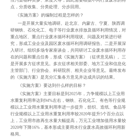
性污染物种类多、浓度大等，因此需要根据不同行业废水的特
点，分质收集、分类处理、分步回用。
《实施方案》的编制过程是怎样的？
一是开展大量实地调研。赴北京、内蒙古、宁夏、陕西调
研钢铁、石化化工、电子等行业废水排放及循环利用情况，对
重点地区、重点行业废水循环利用现状、问题及对策进行研
究，形成工业企业及园区废水循环利用调研报告。二是开展深
入研讨。组织多场专家座谈会，共同研讨工业废水循环利用存
在的问题和重点任务，形成《实施方案》（征求意见稿）。三
是开展多方征求意见。多次征求相关部委、地方工业和信息化
主管部门、行业协会、科研院所、相关企业等意见。最终发布
的《实施方案》是充分汇集各方意见并达成共识的结果。
《实施方案》要达到什么样的目标？
《实施方案》主要目标是到2025年，力争规模以上工业用
水重复利用率达到94%左右，钢铁、石化化工、有色等行业规
模以上工业用水重复利用率进一步提升，纺织、造纸、食品等
行业规模以上工业用水重复利用率较2020年提升5个百分点以
上，工业用市政再生水量大幅提高，万元工业增加值用水量较
2020年下降16%，基本形成主要用水行业废水高效循环利用新
格局。