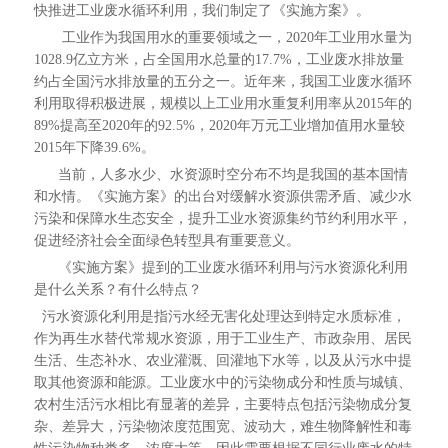
快推进工业废水循环利用，我们制定了《实施方案》。
工业作为我国用水的重要领域之一，2020年工业用水量为
1028.9亿立方米，占全国用水总量的17.7%，工业废水排放量
约占全国污水排放量的五分之一。近年来，我国工业废水循环
利用取得积极进展，规模以上工业用水重复利用率从2015年的
89%提高至2020年的92.5%，2020年万元工业增加值用水量较
2015年下降39.6%。
当前，人多水少、水资源时空分布不均是我国的基本国情
和水情。《实施方案》的出台对缓解水资源供需矛盾、减少水
污染和保障水生态安全，提升工业水资源集约节约利用水平，
促进经济社会全面绿色转型具有重要意义。
《实施方案》提到的工业废水循环利用与污水资源化利用
是什么关系？有什么特点？
污水资源化利用是指污水经无害化处理达到特定水质标准，
作为再生水替代常规水资源，用于工业生产、市政杂用、居民
生活、生态补水、农业灌溉、回灌地下水等，以及从污水中提
取其他资源和能源。工业废水中的污染物成分和性质与城镇、
农村生活污水相比有显著的差异，主要特点包括污染物成分复
杂、差异大，污染物浓度范围宽、波动大，难生物降解性和毒