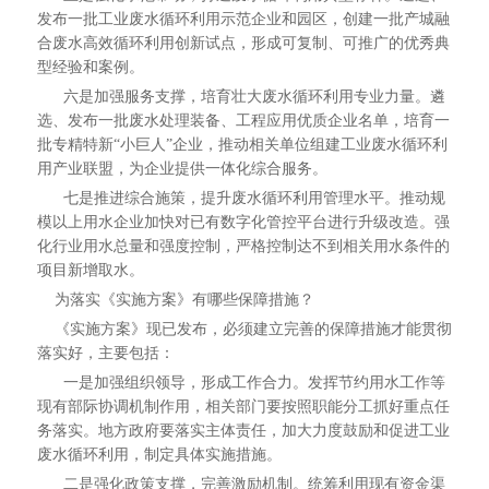
发布一批工业废水循环利用示范企业和园区，创建一批产城融
合废水高效循环利用创新试点，形成可复制、可推广的优秀典
型经验和案例。
六是加强服务支撑，培育壮大废水循环利用专业力量。遴
选、发布一批废水处理装备、工程应用优质企业名单，培育一
批专精特新“小巨人”企业，推动相关单位组建工业废水循环利
用产业联盟，为企业提供一体化综合服务。
七是推进综合施策，提升废水循环利用管理水平。推动规
模以上用水企业加快对已有数字化管控平台进行升级改造。强
化行业用水总量和强度控制，严格控制达不到相关用水条件的
项目新增取水。
为落实《实施方案》有哪些保障措施？
《实施方案》现已发布，必须建立完善的保障措施才能贯彻
落实好，主要包括：
一是加强组织领导，形成工作合力。发挥节约用水工作等
现有部际协调机制作用，相关部门要按照职能分工抓好重点任
务落实。地方政府要落实主体责任，加大力度鼓励和促进工业
废水循环利用，制定具体实施措施。
二是强化政策支撑，完善激励机制。统筹利用现有资金渠