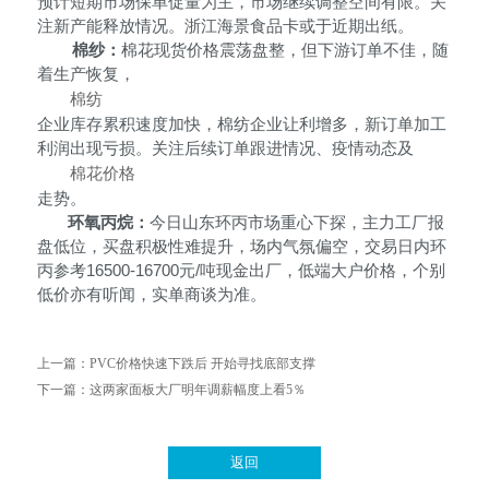
预计短期市场保单促量为主，市场继续调整空间有限。关
注新产能释放情况。浙江海景食品卡或于近期出纸。
棉纱：
棉花现货价格震荡盘整，但下游订单不佳，随
着生产恢复，
棉纺
企业库存累积速度加快，棉纺企业让利增多，新订单加工
利润出现亏损。关注后续订单跟进情况、疫情动态及
棉花价格
走势。
环氧丙烷：
今日山东环丙市场重心下探，主力工厂报
盘低位，买盘积极性难提升，场内气氛偏空，交易日内环
丙参考
16500-16700元/吨现金出厂，低端大户价格，个别
低价亦有听闻，实单商谈为准。
上一篇：
PVC价格快速下跌后 开始寻找底部支撑
下一篇：
这两家面板大厂明年调薪幅度上看5％
返回