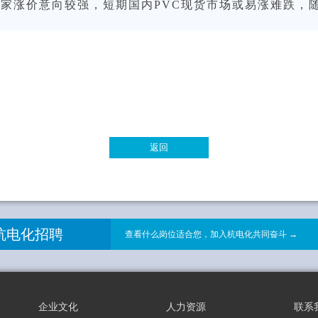
家涨价意向较强，短期国内PVC现货市场或易涨难跌，
目
返回
杭电化招聘
查看什么岗位适合您，加入杭电化共同奋斗 →
企业文化
人力资源
联系