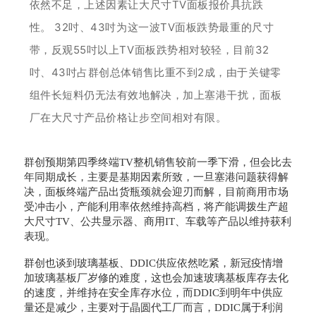
依然不足，上述因素让大尺寸TV面板报价具抗跌
性。
32吋、43吋为这一波TV面板跌势最重的尺寸
带，反观55吋以上TV面板跌势相对较轻，目前32
吋、43吋占群创总体销售比重不到2成，由于关键零
组件长短料仍无法有效地解决，加上塞港干扰，面板
厂在大尺寸产品价格让步空间相对有限。
群创预期第四季终端TV整机销售较前一季下滑，但会比去
年同期成长，主要是基期因素所致，一旦塞港问题获得解
决，面板终端产品出货瓶颈就会迎刃而解，目前商用市场
受冲击小，产能利用率依然维持高档，将产能调拨生产超
大尺寸TV、公共显示器、商用IT、车载等产品以维持获利
表现。
群创也谈到玻璃基板、DDIC供应依然吃紧，新冠疫情增
加玻璃基板厂岁修的难度，这也会加速玻璃基板库存去化
的速度，并维持在安全库存水位，而DDIC到明年中供应
量还是减少，主要对于晶圆代工厂而言，DDIC属于利润