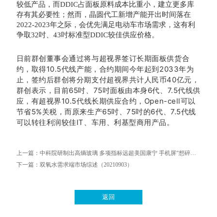
较低产品，而DDIC占面板原料成本比重小，建立更多库
存有其必要性；然而，晶圆代工新增产能开出时间落在
2022-2023年之际，会优先满足电动车市场需求，这有利
争取32吋、43吋标准型DDIC较佳供应价格。
日前群创董事会通过将与超视界签订长期面板供货合
约，取得10.5代线产能，合约期间今年起到2033年为
止，签约后群创将分期支付超视界共计人民币40亿元
，
群创表示，目前65吋、75吋面板由本身6代、7.5代线供
应，有超视界10.5代线长期供应合约，Open-cell可以
节省5%关税，而原来生产65吋、75吋的6代、7.5代线
可以转往利润较佳IT、车用、利基型商用产品。
上一篇：
中科院研制出高熵玻璃 多项指标远超美国康宁 手机屏“想碎都难”不是梦
下一篇：
双氧水需求端市场综述（20210903）
返回