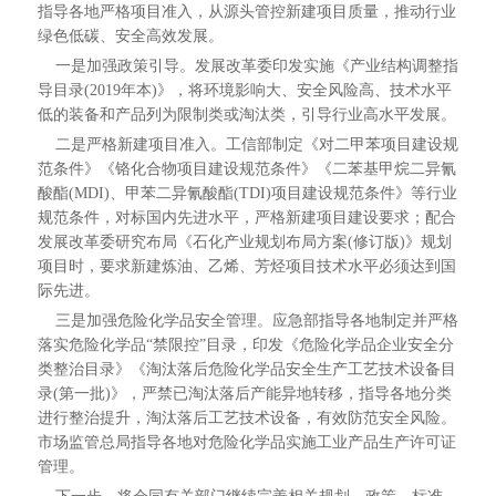
指导各地严格项目准入，从源头管控新建项目质量，推动行业
绿色低碳、安全高效发展。
一是加强政策引导。发展改革委印发实施《产业结构调整指
导目录(2019年本)》，将环境影响大、安全风险高、技术水平
低的装备和产品列为限制类或淘汰类，引导行业高水平发展。
二是严格新建项目准入。工信部制定《对二甲苯项目建设规
范条件》《铬化合物项目建设规范条件》《二苯基甲烷二异氰
酸酯(MDI)、甲苯二异氰酸酯(TDI)项目建设规范条件》等行业
规范条件，对标国内先进水平，严格新建项目建设要求；配合
发展改革委研究布局《石化产业规划布局方案(修订版)》规划
项目时，要求新建炼油、乙烯、芳烃项目技术水平必须达到国
际先进。
三是加强危险化学品安全管理。应急部指导各地制定并严格
落实危险化学品“禁限控”目录，印发《危险化学品企业安全分
类整治目录》《淘汰落后危险化学品安全生产工艺技术设备目
录(第一批)》，严禁已淘汰落后产能异地转移，指导各地分类
进行整治提升，淘汰落后工艺技术设备，有效防范安全风险。
市场监管总局指导各地对危险化学品实施工业产品生产许可证
管理。