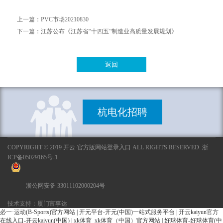
上一篇：
PVC市场20210830
下一篇：
江苏公布《江苏省“十四五”制造业高质量发展规划》
返回
杭电化招聘
COPYRIGHT © 2019 开云·官方版网站登录入口 ALL RIGHTS RESERVED. 浙
ICP备05029165号-1
浙公网安备 33011102000204号
技术支持：厦门富事达
必一·运动(B-Sports)官方网站
|
开元平台-开元(中国)一站式服务平台
|
开云kaiyun官方
在线入口-开云kaiyun(中国)
|
xk体育_xk体育（中国）官方网站
|
好球体育-好球体育(中