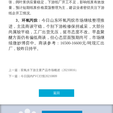
张，阔叶浆供应量稳定，下游纸厂开工不足，影响纸浆有效放
量，预计短期纸浆价格震荡整理为主，建议业者密切关注下游
纸企开工情况。
今日山东环氧丙烷市场继续整理推
、环氧丙烷
：
3
进，主流商谈守稳，个别下游检修保持减采，大部分
尚属较平稳，工厂出货无压，挺市态度不改。早盘聚
醚方面仍有偏低商谈，但心态层面预期尚可，市场继
续微妙博弈中。商谈参考：
16500-16600元/吨现汇出
厂，较昨日持平。
上一篇：
双氧水下游主要产品市场概述（20210816）
下一篇：
今日国内PVC行情20210809
返回