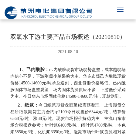
双氧水下游主要产品市场概述（20210810）
2021-08-10
1、己内酰胺：
己内酰胺现货市场弱势盘整，成本趋弱场
内信心不足，下游刚需小单采购为主。华东市场己内酰胺现货
价格
14500-14600元/吨承兑送到，西北货源价格略低。己内酰
胺固体市场盘整观望，场内固体货源供应不多，下游低价采购
为主。今日华东市场固体价格14500-14600元/吨，现款送到。
2、
纸浆
：
今日纸浆期货盘面延续震荡整理，上海期货交
易所纸浆期货主力合约
sp2109今日收盘价6344元/吨，结算价
6368元/吨，涨38元/吨。现货市场报价持稳为主，主流山东市
场含税报盘参考：针叶浆6400元/吨，阔叶浆4700元/吨，本色
浆5850元/吨，化机浆3350元/吨。近期市场针叶浆货源相对紧