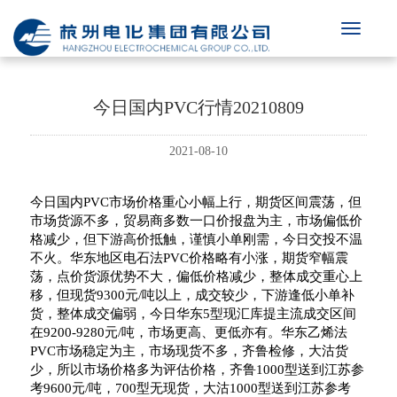
今日国内PVC行情20210809
2021-08-10
今日国内PVC市场价格重心小幅上行，期货区间震荡，但
市场货源不多，贸易商多数一口价报盘为主，市场偏低价
格减少，但下游高价抵触，谨慎小单刚需，今日交投不温
不火。华东地区电石法PVC价格略有小涨，期货窄幅震
荡，点价货源优势不大，偏低价格减少，整体成交重心上
移，但现货9300元/吨以上，成交较少，下游逢低小单补
货，整体成交偏弱，今日华东5型现汇库提主流成交区间
在9200-9280元/吨，市场更高、更低亦有。华东乙烯法
PVC市场稳定为主，市场现货不多，齐鲁检修，大沽货
少，所以市场价格多为评估价格，齐鲁1000型送到江苏参
考9600元/吨，700型无现货，大沽1000型送到江苏参考