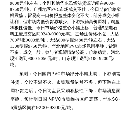
9600元/吨左右，个别其他华东乙烯法货源听闻在9600-
9750元/吨。广州地区PVC市场成交不佳，今日期货价格窄
幅震荡，贸易商一口价报盘整体变化不大，部分成交小幅
让利，但市场内低价货源减少。下游抵触高价原料，询盘
积极性偏低。今日市场价格重心小幅上移，普通5型电石
料主流成交区间9240-9300元/吨。乙烯法价格小涨，大沽
700型报9600元/吨，大沽800型报9480元/吨左右，大沽
1300型报9750元/吨。华北地区PVC市场氛围平静，货源
不多，成交一般，参与者观望情绪较高，价格稳定。河北
现汇送到9000-9050元/吨，山东现汇送到9100-9200元/
吨。
预测：今日国内PVC市场部分小幅上调，下游刚需
补货，交投不温不火。市场现货依然不多，但下游在上
周补货之后，今日询盘及采购积极性下降，市场消息面
平静，预计明日国内PVC市场维持区间震荡，华东SG-
5震荡区间在9200-9300元/吨。