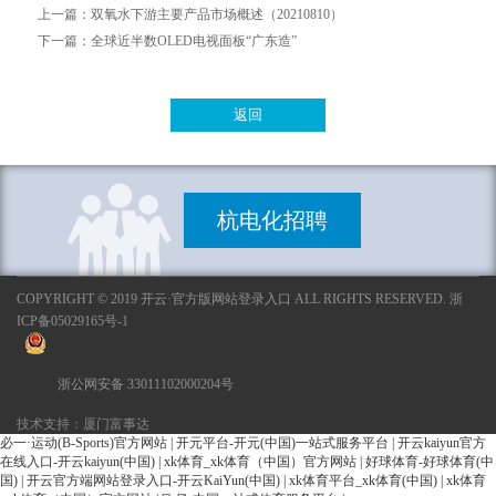
上一篇：
双氧水下游主要产品市场概述（20210810）
下一篇：
全球近半数OLED电视面板“广东造”
返回
杭电化招聘
COPYRIGHT © 2019 开云·官方版网站登录入口 ALL RIGHTS RESERVED. 浙
ICP备05029165号-1
浙公网安备 33011102000204号
技术支持：厦门富事达
必一·运动(B-Sports)官方网站
|
开元平台-开元(中国)一站式服务平台
|
开云kaiyun官方
在线入口-开云kaiyun(中国)
|
xk体育_xk体育（中国）官方网站
|
好球体育-好球体育(中
国)
|
开云官方端网站登录入口-开云KaiYun(中国)
|
xk体育平台_xk体育(中国)
|
xk体育