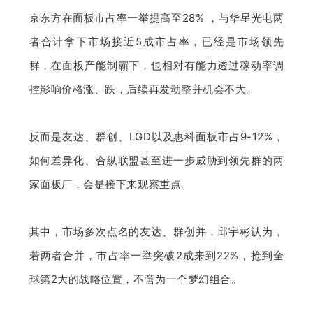
京东方在面板市占率一举提高至28% ，与华星光电两
者合计拿下市场接近5成市占率，已经是市场领先
群，在面板产能制霸下，也相对有能力透过稼动率调
控影响价格涨、跌，后续再发动整并机会不大。
反而是友达、群创、LGD以及惠科面板市占9-12%，
如何差异化、合纵联盟甚至进一步威胁到领先群的两
家面板厂，会是接下来观察重点。
其中，市场多次点名的友达、群创并，邱宇彬认为，
若两者合并，市占率一举突破2成来到22%，抢到全
球第2大的战略位置，不啻为一个梦幻组合。