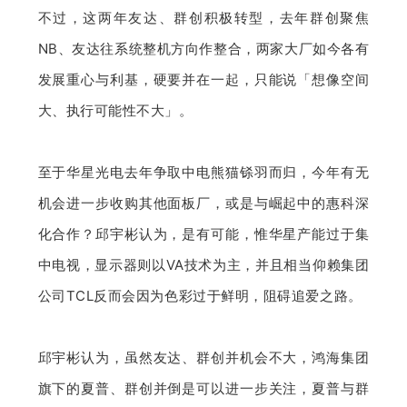
不过，这两年友达、群创积极转型，去年群创聚焦
NB、友达往系统整机方向作整合，两家大厂如今各有
发展重心与利基，硬要并在一起，只能说「想像空间
大、执行可能性不大」。
至于华星光电去年争取中电熊猫铩羽而归，今年有无
机会进一步收购其他面板厂，或是与崛起中的惠科深
化合作？邱宇彬认为，是有可能，惟华星产能过于集
中电视，显示器则以VA技术为主，并且相当仰赖集团
公司TCL反而会因为色彩过于鲜明，阻碍追爱之路。
邱宇彬认为，虽然友达、群创并机会不大，鸿海集团
旗下的夏普、群创并倒是可以进一步关注，夏普与群