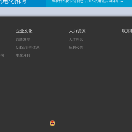
杭电化招聘
查看什么岗位适合您，加入杭电化共同奋斗 →
企业文化
人力资源
联系
战略发展
人才理念
QHSE管理体系
招聘公告
公司
电化月刊
司