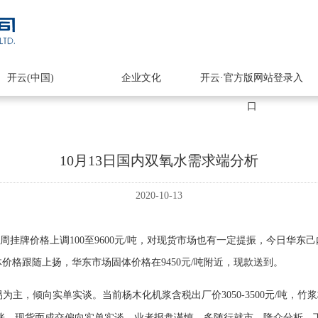
开云(中国)
企业文化
开云·官方版网站登录入
口
10月13日国内双氧水需求端分析
2020-10-13
周挂牌价格上调
100
至
9600
元
/
吨，对现货市场也有一定提振，今日华东己
体价格跟随上扬，华东市场固体价格在
9450
元
/
吨附近，现款送到。
易为主，倾向实单实谈。当前杨木化机浆含税出厂价
3050-3500
元
/
吨，竹浆
涨，现货面成交偏向实单实谈，业者报盘谨慎，多随行就市。隆众分析，