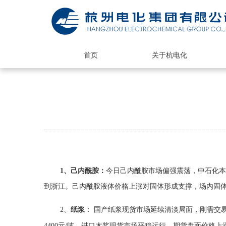
首页
关于杭电化
1
、己内酰胺：
今日己内酰胺市场偏强震荡，中石化本
到浙江。己内酰胺液体价格上涨对固体形成支撑，场内固
2、
纸浆
： 国产纸浆现货市场延续清淡局面，刚需交
4400
元
/
吨。进口木桨现货市场平稳运行，期货盘面价格上