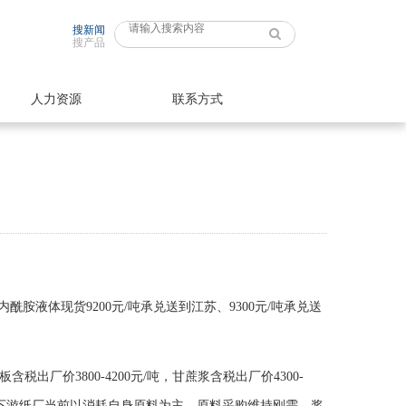
搜新闻
搜产品
人力资源
联系方式
内酰胺液体现货
9200
元
/
吨承兑送到江苏、
9300
元
/
吨承兑送
板含税出厂价
3800-4200
元
/
吨，甘蔗浆含税出厂价
4300-
下游纸厂当前以消耗自身原料为主，原料采购维持刚需，浆