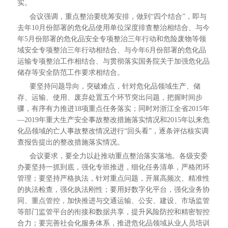
实。
会议强调，重点整治要统筹安排，做到“四个结合”，即与
去年10月份部署的危化品使用单位深度排查整治相结合、与今
年5月份部署的危化品安全专项整治三年行动和危险废物等领
域安全专项整治三年行动相结合、与今年6月份部署的危化品
运输专项整治工作相结合、与贯彻落实国务院关于加强危化品
储存等安全防范工作要求相结合。
要坚持问题导向，突破难点，针对危化品领域生产、储
存、运输、使用、废弃处置五个环节突出问题，把握时间步
骤，有序有力推进18项重点任务落实；同时对浙江全省2015年
—2019年重大生产安全事故整改措施落实情况和2015年以来危
化品领域的亡人事故整改情况进行“回头看”，逐条评估核实调
查报告提出的整改措施落实情况。
会议要求，要全力以赴推动重点整治落实落地。各级安委
办要坚持一抓到底，强化专班推进，细化任务清单，严格闭环
管理；要坚持严格执法，针对重点问题，开展高频次、精准性
的执法检查，强化执法刚性；要用好数字化平台，强化业务协
同、重点管控，加快推进与交通运输、公安、建设、市场监管
等部门监管平台的衔接和数据共享，提升风险防控和精密智控
合力；要完善社会化服务体系，推进危化品领域从业人员培训