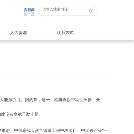
搜新闻
搜产品
人力资源
联系方式
的重大能源项目。据测算，这一工程将直接带动变压器、开
的建设者俞斌干劲十足。
序推进，中俄东线天然气管道工程中段项目、中老铁路等“一