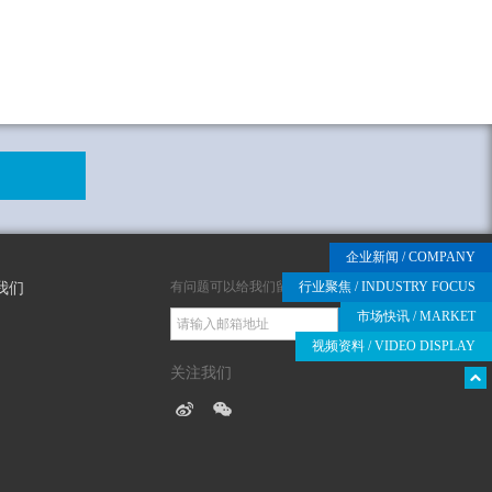
企业新闻
/ COMPANY
有问题可以给我们留言
行业聚焦
/ INDUSTRY FOCUS
我们
市场快讯
/ MARKET
提交
视频资料
/ VIDEO DISPLAY
关注我们