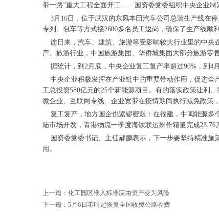
带一路”重大工程全面开工……国资委党委组织中央企业制
3月16日，位于武汉的东风本田汽车公司总装生产线在停
专列、包车等方式接2600多名员工返岗，确保了生产线顺
连日来，汽车、建筑、旅游等受影响较大行业里的中央企
产。旅游行业，中国旅游集团、华侨城集团大部分旅游零
据统计，到2月底，中央企业复工复产率超过90%，到4月20
中央企业积极发挥在产业链中的重要带动作用，促进全产
工总投资580亿元的25个新能源项目。有的落实政策让利
微企业、互联网专线、企业宽带在疫情期间执行减免政策，
复工复产，地方国企也紧锣密鼓：在福建，中闽能源多个风
陆市场开发，青港物流一季度海铁联运操作箱量完成23.
国资委党委书记、主任郝鹏表示，下一步要坚持精准施策
用。
上一篇：
化工园区准入标准应由资产变为风险
下一篇：
5月6日零时起恢复全国收费公路收费