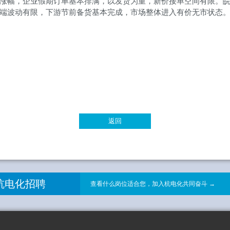
涨幅，企业假期订单基本排满，以发货为重，新价接单空间有限。
端波动有限，下游节前备货基本完成，市场整体进入有价无市状态
返回
杭电化招聘
查看什么岗位适合您，加入杭电化共同奋斗 →