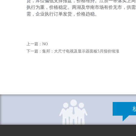
货，库位偏低支撑报盘，价格维持。江浙一带落实上周
执行为重，价格稳定。两湖及华南市场有价无市，供需
需，企业执行订单发货，价格趋稳。
上一篇：
NO
下一篇：
集邦：大尺寸电视及显示器面板5月报价续涨