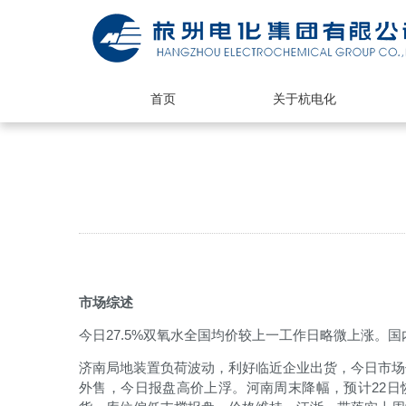
首页
关于杭电化
市场综述
27.5%
今日
双氧水全国均价
较上一工作日略微上涨
。国
济南局地装置负荷波动，利好临近企业出货，今日市场
22
外售，今日报盘高价上浮。河南周末降幅，预计
日