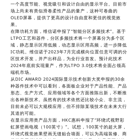
一个高度节能、视觉吸引和设计自由的显示平台。
目前市
场上尚未有类似滑卷柔性产品的量产，这种可卷曲的
OLED屏幕，提供了更高的设计自由度和更佳的视觉效
果。
在降功耗方面，维信诺申报了“智能分区多频技术”。基于
LTPO工艺和器件，分区多频技术将一个屏幕分为多个区
域，静态显示区用低频，动态显示区用高频，进一步降低
IC功耗。维信诺于2023年7月完成横向位置任意可调的分
区技术开发，并产出样品，为全行业首发。预计此技术
2024年底前实现量产，作为LTPO 3.0技术将全面占领高
端机市场。
从DIC AWARD 2024国际显示技术创新大奖申报的30余
种器件技术中可以看到，各面板企业对于产品性能、产品
形态、生产方式、应用领域等各个方面推陈出新，不断推
出各种新技术。虽然有的技术依然还比较小众、非主流，
目前未必可以大规模应用，但不排除某项技术在未来大行
其道的可能。
在显示应用类产品方面，HKC惠科申报了“环绕式视野彩
虹屏壁画电视（100英寸）”。试想，100英寸的超大屏，
环绕式视觉效果壁画无缝贴合墙面，可以为高端装修、商