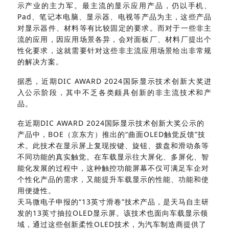
示产业的主力军。最主流的显示应用产品，仍以手机、
Pad、笔记本电脑、显示器、电视等产品为主，这些产品
对显示器件、材料等有比较固定的要求。而对于一些非主
流的应用，因应用场景各异，会对面板厂、材料厂提出个
性化要求，这就需要针对这些非主流应用场景给出非常规
的解决方案。
据悉，近期DIC AWARD 2024国际显示技术创新大奖进
入公示阶段，其中不乏各类颇具创新的非主流技术和产
品。
在近期DIC AWARD 2024国际显示技术创新大奖公示的
产品中，BOE（京东方）推出的“曲面OLED触觉反馈”技
术。此技术在显示屏上复现按键、旋钮、拨盘和滑动条等
不同功能的真实触觉。在车载显示往大屏化、多屏化、智
能化发展的过程中，这种触控功能屏幕不仅可满足车企对
个性化产品的需求，又能提升车载显示的性能、功能和使
用便捷性。
天马微电子申报的“13英寸滑卷”技术产品，是天马自主研
发的13英寸抽拉OLED显示屏。
该技术也面向车载显示领
域，通过这些创新柔性OLED技术，为汽车制造商提供了