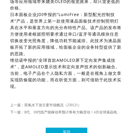
场等应用领域带来媲美OLED的视觉效果，却只需更低的
价格。
日本面板企业JDI申报的“LumiFree：新型配光控制技
术”产品，是世界上第一款使用液晶面板技术控制照明灯
具在水平和垂直方向的光分布特性产品。该产品的发布将
方便使用者根据照明要求通过串口/蓝牙等通讯模块任意
切换改变光照角度，降低功耗节能减排。此技术为液晶面
板开拓了新的应用领域，给面板企业的业务转型提供了新
的思路。
维信诺申报的“全球首款AMOLED屏下定向发声集成技
术”，是AMOLED显示技术和定向发声技术的创新融合。
当前，电子产品在个人隐私方面，一般是在视角上做文章
实现防偷窥的功能，而在听觉方面，则可借助于此技术实
现。
上一篇：
双氧水下游主要市场概况（250121）
下一篇：
8代、10代线产能稼动率预计将有大幅变动！4月全球液晶电视面板出货量出炉
返回