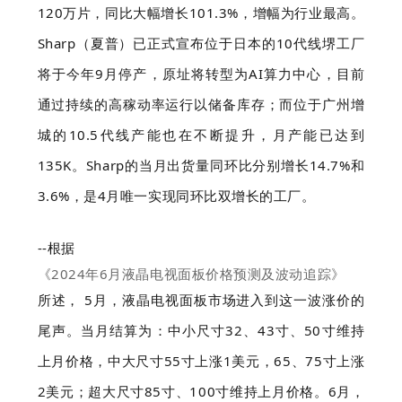
120万片，同比大幅增长101.3%，增幅为行业最高。
Sharp（夏普）已正式宣布位于日本的10代线
堺
工厂
将于今年9月停产，原址将转型为AI算力中心，目前
通过持续的高稼动率运行以储备库存；而位于广州增
城的10.5代线产能也在不断提升，月产能已达到
135K。Sharp的当月出货量同环比分别增长14.7%和
3.6%，是4月唯一实现同环比双增长的工厂。
--根据
《2024年6月液晶电视面板价格预测及波动追踪》
所述， 5月，液晶电视面板市场进入到这一波涨价的
尾声。当月结算为：中小尺寸32、43寸、50寸维持
上月价格，中大尺寸55寸上涨1美元，65、75寸上涨
2美元；超大尺寸85寸、100寸维持上月价格。6月，