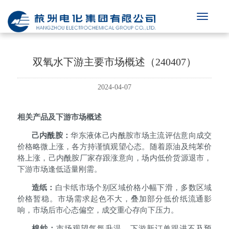
双氧水下游主要市场概述（240407）
2024-04-07
相关产品及下游市场概述
己内酰胺：
华东液体己内酰胺市场主流评估意向成交
价格
略微上涨
，各方持谨慎观望心态。随着原油及纯苯价
格上涨，己内酰胺厂家存跟涨意向，场内低价货源退市，
下游市场逢低适量刚需。
造纸：
白卡纸市场个别区域价格小幅下滑，多数区域
价格暂稳。市场需求起色不大，叠加部分低价纸流通影
响，市场后市心态偏空，成交重心存向下压力。
棉纱：
市场观望气氛升温，下游新订单跟进不及预