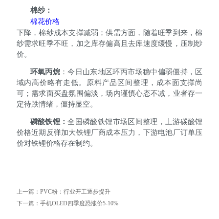
棉纱：
棉花价格
下降，棉纱成本支撑减弱；供需方面，随着旺季到来，棉
纱需求旺季不旺，加之库存偏高且去库速度缓慢，压制纱
价。
环氧丙烷
：今日山东地区环丙市场稳中偏弱僵持，区
域内高价略有走低。原料产品区间整理，成本面支撑尚
可；需求面买盘氛围偏淡，场内谨慎心态不减，业者存一
定待跌情绪，僵持显空。
磷酸铁锂：
全国磷酸铁锂市场区间整理，上游碳酸锂
价格近期反弹加大铁锂厂商成本压力，下游电池厂订单压
价对铁锂价格存在制约。
上一篇：
PVC粉：行业开工逐步提升
下一篇：
手机OLED四季度恐涨价5-10%