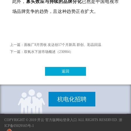
此外，
寡头效应与持续的品牌分化
已然是中国电视市
场品牌竞争的趋势，且这种趋势正在扩大。
上一篇：
面板厂8月营收 友达创17个月新高 群创、彩晶回温
下一篇：
双氧水下游市场概述（230904）
返回
杭电化招聘
COPYRIGHT © 2019 开云·官方版网站登录入口 ALL RIGHTS RESERVED. 浙
ICP备05029165号-1