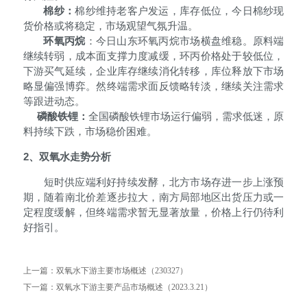
棉纱：
棉纱维持老客户发运，库存低位，今日棉纱现
货价格或将稳定，市场观望气氛升温。
环氧丙烷
：今日山东环氧丙烷市场横盘维稳。原料端
继续转弱，成本面支撑力度减缓，环丙价格处于较低位，
下游买气延续，企业库存继续消化转移，库位释放下市场
略显偏强博弈。然终端需求面反馈略转淡，继续关注需求
等跟进动态。
磷酸铁锂：
全国磷酸铁锂市场运行偏弱，需求低迷，原
料持续下跌，市场稳价困难。
2、双氧水走势分析
短时供应端利好持续发酵，北方市场存进一步上涨预
期，随着南北价差逐步拉大，南方局部地区出货压力或一
定程度缓解，但终端需求暂无显著放量，价格上行仍待利
好指引。
上一篇：
双氧水下游主要市场概述（230327）
下一篇：
双氧水下游主要产品市场概述（2023.3.21）