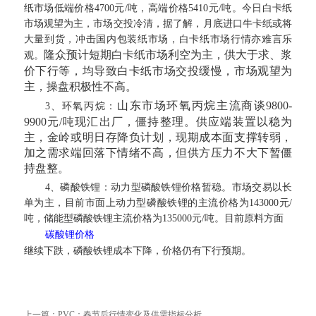
纸市场低端价格4700元/吨，高端价格5410元/吨。今日白卡纸
市场观望为主，市场交投冷清，据了解，月底进口牛卡纸或将
大量到货，冲击国内包装纸市场，白卡纸市场行情亦难言乐
隆众预计短期白卡纸市场利空为主，供大于求、浆
观。
价下行等，均导致白卡纸市场交投缓慢，市场观望为
主，操盘积极性不高。
山东市场环氧丙烷主流商谈9800-
3、环氧丙烷：
9900元/吨现汇出厂，僵持整理。供应端装置以稳为
主，金岭或明日存降负计划，现期成本面支撑转弱，
加之需求端回落下情绪不高，但供方压力不大下暂僵
持盘整。
4、磷酸铁锂：
动力型磷酸铁锂价格暂稳。市场交易以长
单为主，目前市面上动力型磷酸铁锂的主流价格为143000元/
吨，储能型磷酸铁锂主流价格为135000元/吨。目前原料方面
碳酸锂价格
继续下跌，磷酸铁锂成本下降，价格仍有下行预期。
上一篇：
PVC：春节后行情变化及供需指标分析