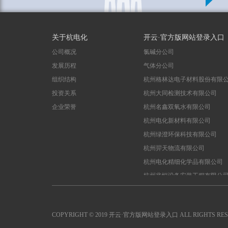
关于杭电化
开云·官方版网站登录入口
公司概况
氯碱分公司
发展历程
气体分公司
组织结构
杭州格林达电子材料股份有限
投资关系
杭州大同检测技术有限公司
企业荣誉
杭州名鑫双氧水有限公司
杭州电化新材料有限公司
杭州绿澄环保科技有限公司
杭州羿天物流有限公司
杭州电化精细化学品有限公司
杭州兆恒设备安装工程有限公
COPYRIGHT © 2019 开云·官方版网站登录入口 ALL RIGHTS RESE