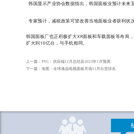
韩国显示产业协会数据指出，韩国面板业预计未来五年
专家预计，减税政策可望改善当地面板业者获利状况
韩国面板厂也正积极扩大XR面板和车载面板等布局，
扩大到10亿台，与手机相同。
上一篇：
PVC：供应端12月总结及2023年1月预测
下一篇：
洛图：全球液晶电视面板市场11月出货排名