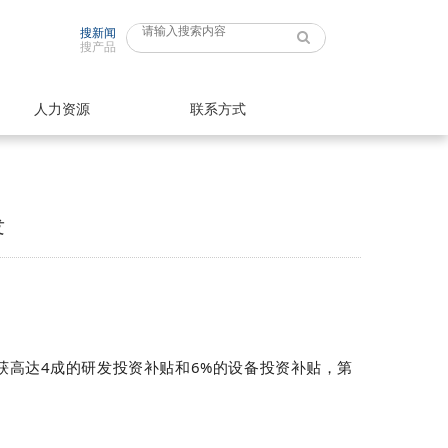
搜新闻
搜产品
人力资源
联系方式
发
高达4成的研发投资补贴和6%的设备投资补贴，第