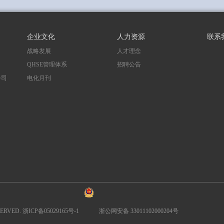
企业文化
人力资源
联系
战略发展
人才理念
QHSE管理体系
招聘公告
公司
电化月刊
司
RVED. 浙ICP备05029165号-1
浙公网安备 33011102000204号