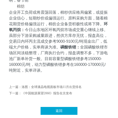
响，春节前
棉纺
企业开工负荷或将震荡回落，棉纱供应格局偏紧，或提振
企业信心，短期纱价或偏强运行。原料采购方面，随着棉
花期货价格偏强运行，棉纺企业备货积极性或将下降。
环
氧丙烷：
今日山东地区环氧丙烷市场成交重心继续上移。
虽部分下游采购减量跟进，然供方库存无忧，报盘高位，
交易日内环丙主流成交参考
9000-9100元/吨现金出厂，低
端大户价格，实单商谈为准。
磷酸铁锂：
全国磷酸铁锂市
场区间淡稳整理，厂商执行合约，报盘调整不多，下游电
池厂新单补货一般。目前容量型磷酸铁锂参考
150000-
160000元/吨，动力型磷酸铁锂参考在160000-170000元/
吨附近，实单详谈。
上一篇：
洛图：全球液晶电视面板市场11月出货排名
下一篇：
《中国能源展望2060》报告在京发布
返回