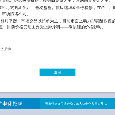
随着纸厂继续拉涨价格，经销商观望为主，月底回笼资金为主。
0-9450元/吨现汇出厂，暂稳盘整。供应端华泰全停检修，在产
，市场情绪不高。
面相对平衡，市场交易以长单为主，目前市面上动力型磷酸铁锂
持稳定，目前价格变动主要受上游原料——碳酸锂的价格影响。
服务启动
返回
杭电化招聘
查看什么岗位适合您，加入杭电化共同奋斗 →