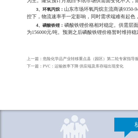
为主。
隆众预计月底白卡纸市场供需面变化不大，
山东市场环氧丙烷主流商谈
935
、环氧丙烷：
3
控下，物流速率手一定影响，同时需求端难有起色
磷酸铁锂价格相对稳定。供需层
4、磷酸铁锂：
为156000元/吨。预测之后磷酸铁锂价格暂时维
上一篇：
危险化学品产业转移重点县（园区）第二轮专家指导
下一篇：
PVC：运输效率下降 供应端及库存端出现变化