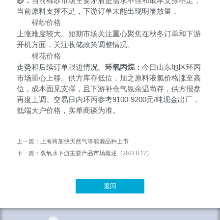
纱：
当前棉纱市场主要矛盾是需求不佳和成本支撑不足，
当前原料支撑不足，下游订单未能出现明显放量，
棉纱价格
上涨难度较大。短期市场关注重心聚焦在秋冬订单和下游
开机方面，关注收储政策调整情况、
棉花价格
走势和后续订单跟进情况。
环氧丙烷：
今日山东地区环丙
市场重心上移。供方库存低位，加之原料液氯价格涨至高
位，成本面见支撑，且下游补仓气氛余温尚存，供方报盘
再度上调。交易日内环丙参考
9100-9200元/吨现金出厂，
低端大户价格，实单商谈为准。
上一篇：
上海将加快天然气等能源品种上市
下一篇：
双氧水下游主要产品市场概述（2022.8.17）
返回