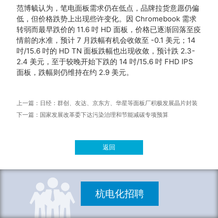
范博毓认为，笔电面板需求仍在低点，品牌拉货意愿仍偏
低，但价格跌势上出现些许变化。
因 Chromebook 需求
转弱而最早跌价的 11.6 吋 HD 面板，价格已逐渐回落至疫
情前的水准，预计 7 月跌幅有机会收敛至 -0.1 美元；
14
吋/15.6 吋的 HD TN 面板跌幅也出现收敛，预计跌 2.3-
2.4 美元，至于较晚开始下跌的 14 吋/15.6 吋 FHD IPS
面板，跌幅则仍维持在约 2.9 美元。
上一篇：
日经：群创、友达、京东方、华星等面板厂积极发展晶片封装
下一篇：
国家发展改革委下达污染治理和节能减碳专项预算
返回
杭电化招聘