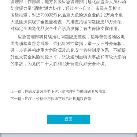
管理部工作部署，地方各级应急管理部门危化品监管人员和消
防救援力量“消地”通力协作，通过企业自查、市级交叉检查、
省级抽查，对近7000家危化品重大危险源企业的2.2万余个重
大危险源实现了全覆盖检查，共排查治理问题隐患15万余项，
对稳定全国危化品安全生产形势发挥了有力保障支撑作用。
应急管理部将持续推动问题隐患整改，指导督促各地区巩
固专项检查督导成果，强化针对性举措，举一反三补齐短板，
进一步完善构建重大危险源常态化安全管控制度体系，不断提
升重大安全风险防控水平，坚决遏制重特大事故和有较大影响
的事故，为党的二十大胜利召开营造良好安全环境。
上一篇：
国家发展改革委下达污染治理和节能减碳专项预算
下一篇：
PVC：价格经历快速下跌后出现超跌反弹
返回