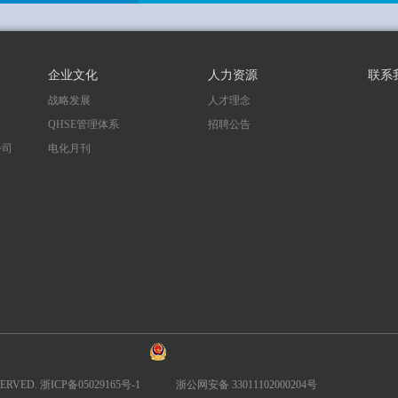
企业文化
人力资源
联系
战略发展
人才理念
QHSE管理体系
招聘公告
公司
电化月刊
司
RVED. 浙ICP备05029165号-1
浙公网安备 33011102000204号